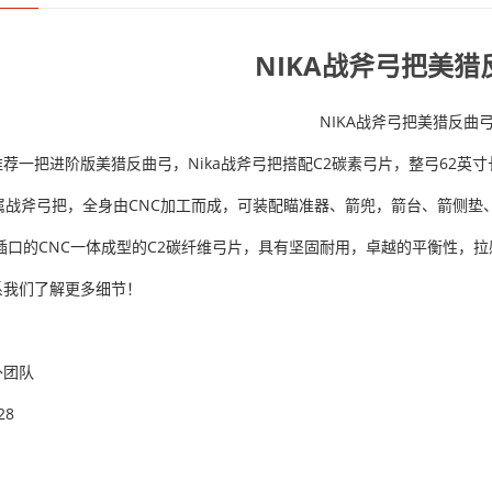
NIKA战斧弓把美猎
NIKA战斧弓把美猎反曲
荐一把进阶版美猎反曲弓，Nika战斧弓把搭配C2碳素弓片，
整弓62英寸
属
战斧
弓把，全身由CNC加工而成，可装配瞄准器、箭兜，箭台、箭侧垫
F插口的CNC一体成型的C2碳纤维弓片，
具有坚固耐用，
卓越的平衡性，拉
系我们了解更多细节！
外团队
28