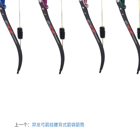
上一个：
羿龙弓箭挂腰背式箭袋箭筒