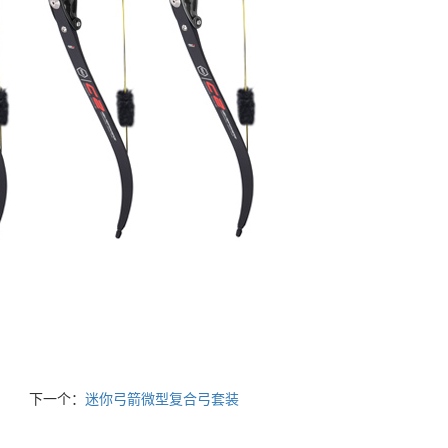
下一个：
迷你弓箭微型复合弓套装