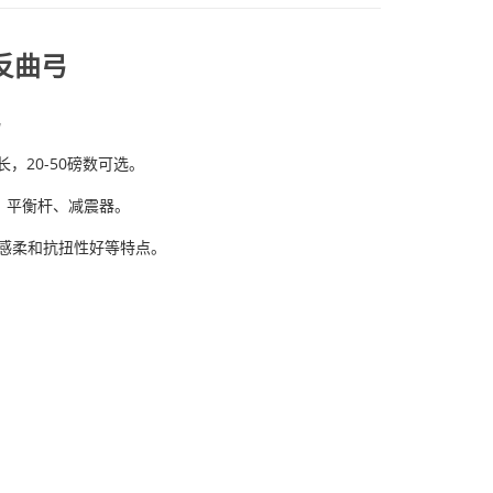
反曲弓
弓
长，
20-50磅数可选。
、平衡杆、减震器。
感柔和抗扭性好等特点
。