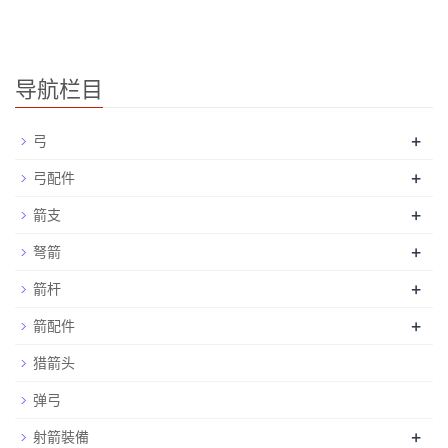
导航栏目
+
弓
+
弓配件
+
箭支
+
弩箭
+
箭杆
+
箭配件
猎箭头
弹弓
+
射箭裝備