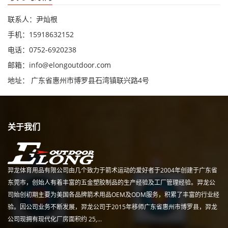
联系人：尹灿根
手机：15918632152
电话：0752-6920238
邮箱：
info@elongoutdoor.com
地址： 广东省惠州市博罗县石湾镇联兴路4号
关于我们
羿龙体育用品有限公司由几个致力于箭术运动的爱好者于2004年创建于广东省
东莞市，创始人有着丰富的五金塑胶制品的生产经验及工厂管理经验。羿龙公
司始创初期主要为美国各品牌箭术用品OEM及ODM服务，积累了丰富的行业经
验。因公司业务不断发展，羿龙公司于2015年移师广东省惠州市博罗县，羿龙
公司现拥有现代化厂房面积约 25,...