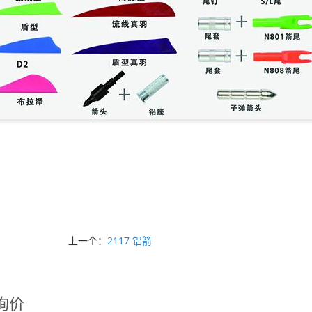
上一个：
2117 铝箭
询价