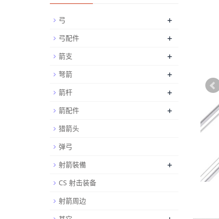
+
弓
+
弓配件
+
箭支
+
弩箭
+
箭杆
+
箭配件
猎箭头
弹弓
+
射箭裝備
CS 射击装备
射箭周边
其它