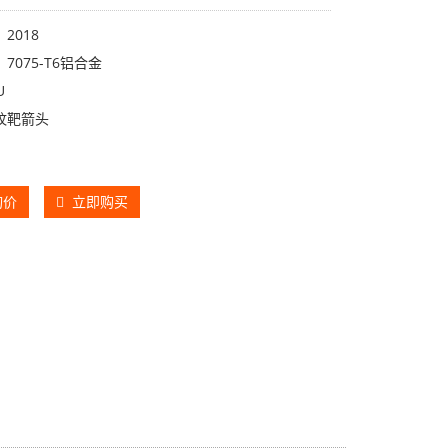
2018
7075-T6铝合金
U
纹靶箭头
询价
立即购买