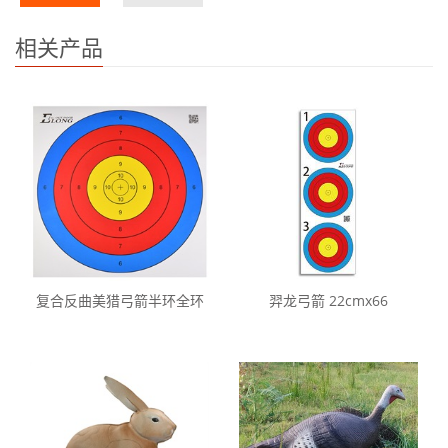
相关产品
复合反曲美猎弓箭半环全环
羿龙弓箭 22cmx66