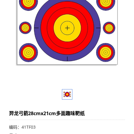
羿龙弓箭28cmx21cm多面趣味靶纸
编码：41TF03