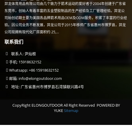
羿龙体育用品有限公司由几个致力于箭术运动的爱好者于2004年创建于广东省
东莞市，创始人有着丰富的五金塑胶制品的生产经验及工厂管理经验。羿龙公
司始创初期主要为美国各品牌箭术用品OEM及ODM服务，积累了丰富的行业经
验。因公司业务不断发展，羿龙公司于2015年移师广东省惠州市博罗县，羿龙
公司现拥有现代化厂房面积约 25,...
联系我们
联系人: 尹灿根
手机: 15918632152
Whatsapp: +86 15918632152
邮箱:
info@elongoutdoor.com
地址: 广东省惠州市博罗县石湾镇联兴路4号
CopyRight ELONGOUTDOOR All Right Reserved
POWERED BY
YUKE
Sitemap