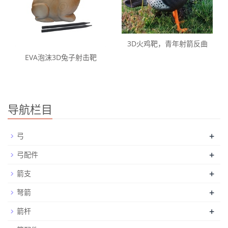
3D火鸡靶，青年射箭反曲
EVA泡沫3D兔子射击靶
导航栏目
+
弓
+
弓配件
+
箭支
+
弩箭
+
箭杆