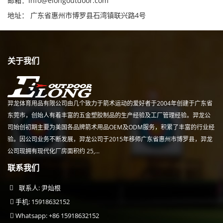
邮箱：
info@elongoutdoor.com
地址： 广东省惠州市博罗县石湾镇联兴路4号
关于我们
羿龙体育用品有限公司由几个致力于箭术运动的爱好者于2004年创建于广东省
东莞市，创始人有着丰富的五金塑胶制品的生产经验及工厂管理经验。羿龙公
司始创初期主要为美国各品牌箭术用品OEM及ODM服务，积累了丰富的行业经
验。因公司业务不断发展，羿龙公司于2015年移师广东省惠州市博罗县，羿龙
公司现拥有现代化厂房面积约 25,...
联系我们
联系人: 尹灿根
手机: 15918632152
Whatsapp: +86 15918632152