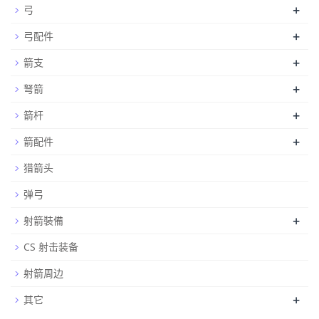
+
弓
+
弓配件
+
箭支
+
弩箭
+
箭杆
+
箭配件
猎箭头
弹弓
+
射箭裝備
CS 射击装备
射箭周边
+
其它