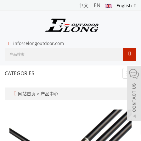
中文
|
EN
English
info@elongoutdoor.com
CATEGORIES
Toggl
navig
网站首页
>
产品中心