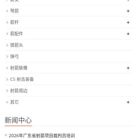
+
弩箭
+
箭杆
+
箭配件
猎箭头
弹弓
+
射箭裝備
CS 射击装备
射箭周边
+
其它
新闻中心
2026年广东省射箭项目裁判员培训