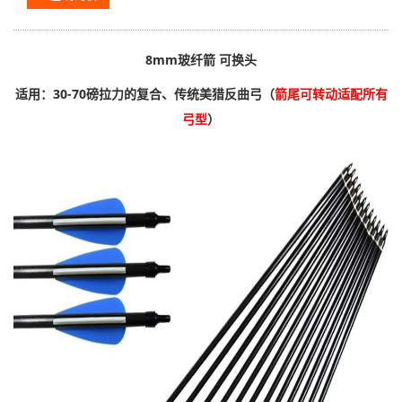
8mm玻纤箭 可换头
适用：30-70磅拉力的复合、传统美猎反曲弓（
箭尾可转动适配所有
弓型
）