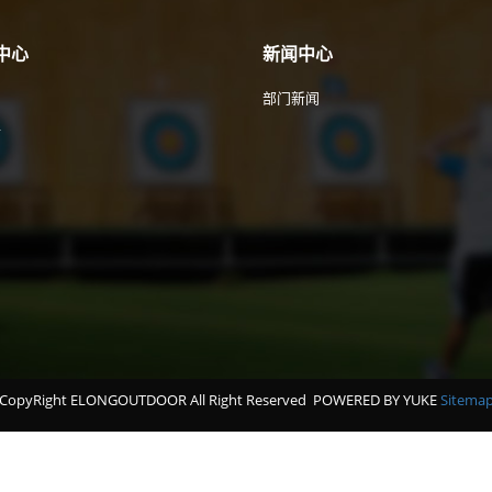
中心
新闻中心
部门新闻
件
CopyRight ELONGOUTDOOR All Right Reserved
POWERED BY YUKE
Sitema