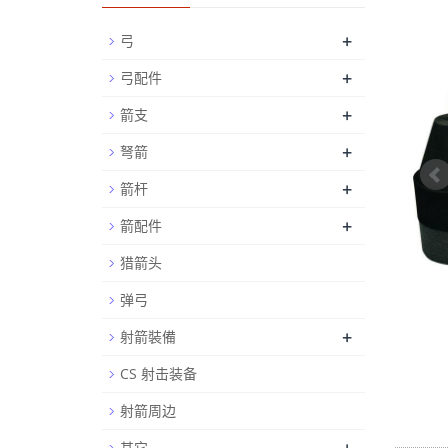
+
弓
+
弓配件
+
箭支
+
弩箭
+
箭杆
+
箭配件
猎箭头
弹弓
+
射箭裝備
CS 射击装备
射箭周边
其它