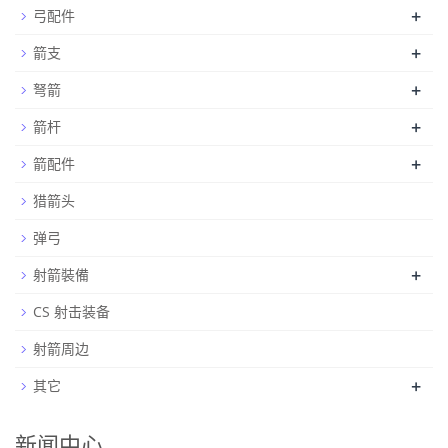
+
弓配件
+
箭支
+
弩箭
+
箭杆
+
箭配件
猎箭头
弹弓
+
射箭裝備
CS 射击装备
射箭周边
+
其它
新闻中心