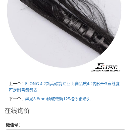
上一个：
ELONG 4.2新兵碳箭专业比赛品质4.2内径千3直线度
可定制弓箭箭支
下一个：
羿龙8.8mm精玻弩箭125格令靶箭头
在线询价
微信号：