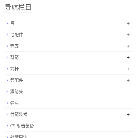
导航栏目
+
弓
+
弓配件
+
箭支
+
弩箭
+
箭杆
+
箭配件
猎箭头
弹弓
+
射箭裝備
CS 射击装备
射箭周边