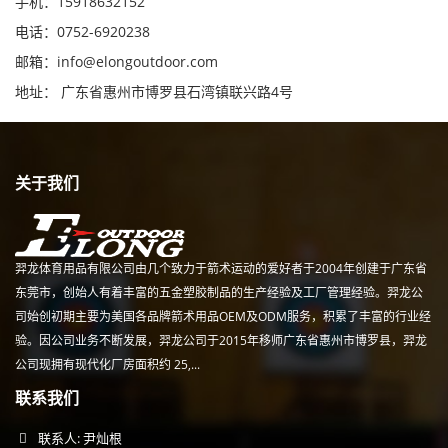
手机：15918632152
电话：0752-6920238
邮箱：
info@elongoutdoor.com
地址： 广东省惠州市博罗县石湾镇联兴路4号
关于我们
羿龙体育用品有限公司由几个致力于箭术运动的爱好者于2004年创建于广东省
东莞市，创始人有着丰富的五金塑胶制品的生产经验及工厂管理经验。羿龙公
司始创初期主要为美国各品牌箭术用品OEM及ODM服务，积累了丰富的行业经
验。因公司业务不断发展，羿龙公司于2015年移师广东省惠州市博罗县，羿龙
公司现拥有现代化厂房面积约 25,...
联系我们
联系人: 尹灿根