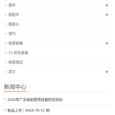
+
箭杆
+
箭配件
猎箭头
弹弓
+
射箭裝備
CS 射击装备
射箭周边
+
其它
新闻中心
2026年广东省射箭项目裁判员培训
新品上市｜NIKA TR-1C 明