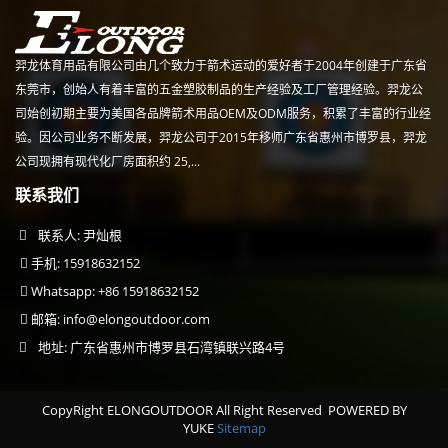
羿龙体育用品有限公司由几个致力于箭术运动的爱好者于2004年创建于广东省
东莞市，创始人有着丰富的五金塑胶制品的生产经验及工厂管理经验。羿龙公
司始创初期主要为美国各品牌箭术用品OEM及ODM服务，积累了丰富的行业经
验。因公司业务不断发展，羿龙公司于2015年移师广东省惠州市博罗县，羿龙
公司现拥有现代化厂房面积约 25,...
联系我们
联系人: 尹灿根
手机: 15918632152
Whatsapp: +86 15918632152
邮箱:
info@elongoutdoor.com
地址: 广东省惠州市博罗县石湾镇联兴路4号
CopyRight ELONGOUTDOOR All Right Reserved
POWERED BY
YUKE
Sitemap