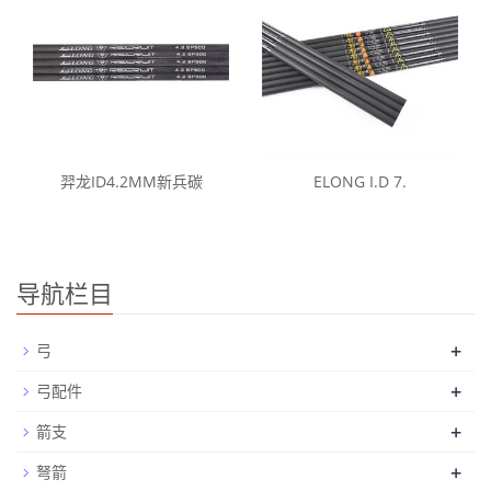
羿龙ID4.2MM新兵碳
ELONG I.D 7.
导航栏目
+
弓
+
弓配件
+
箭支
+
弩箭