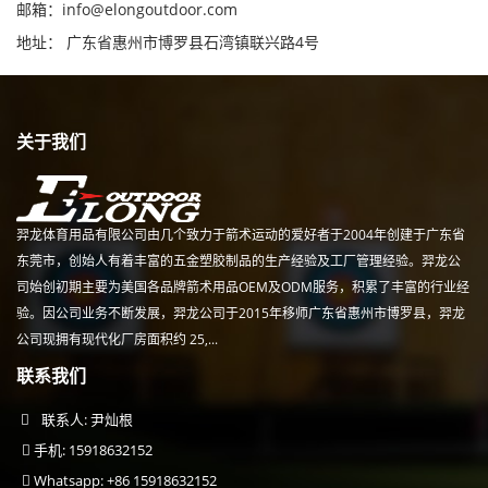
邮箱：
info@elongoutdoor.com
地址： 广东省惠州市博罗县石湾镇联兴路4号
关于我们
羿龙体育用品有限公司由几个致力于箭术运动的爱好者于2004年创建于广东省
东莞市，创始人有着丰富的五金塑胶制品的生产经验及工厂管理经验。羿龙公
司始创初期主要为美国各品牌箭术用品OEM及ODM服务，积累了丰富的行业经
验。因公司业务不断发展，羿龙公司于2015年移师广东省惠州市博罗县，羿龙
公司现拥有现代化厂房面积约 25,...
联系我们
联系人: 尹灿根
手机: 15918632152
Whatsapp: +86 15918632152