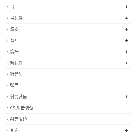
+
弓
+
弓配件
+
箭支
+
弩箭
+
箭杆
+
箭配件
猎箭头
弹弓
+
射箭裝備
CS 射击装备
射箭周边
+
其它