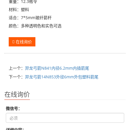
重量：12.3格令
材料：塑料
适合：7*5mm玻纤箭杆
颜色：多种透明色和实色可选
在线询价
上一个：
羿龙弓箭N841内径6.2mm内插箭尾
下一个：
羿龙弓箭14N853外径6mm外包塑料箭尾
在线询价
微信号：
详细内容：