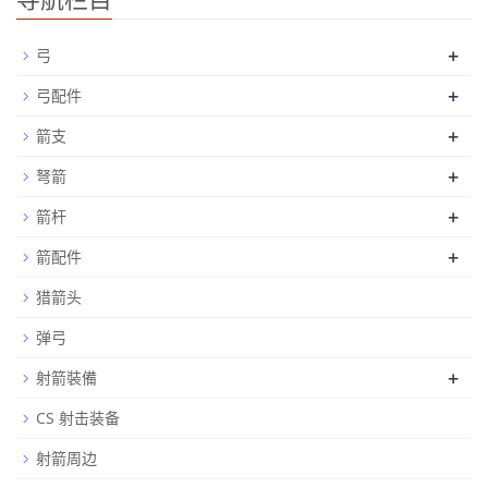
+
弓
+
弓配件
+
箭支
+
弩箭
+
箭杆
+
箭配件
猎箭头
弹弓
+
射箭裝備
CS 射击装备
射箭周边