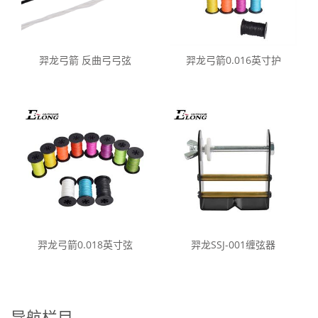
羿龙弓箭 反曲弓弓弦
羿龙弓箭0.016英寸护
羿龙弓箭0.018英寸弦
羿龙SSJ-001缠弦器
导航栏目