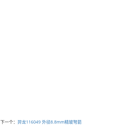
下一个：
羿龙116049 外径8.8mm精玻弩箭