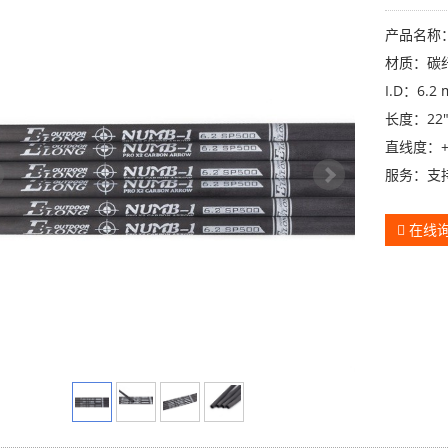
产品名称
材质：碳
I.D：6.2
长度：22"
直线度：+/- 
服务：支
在线