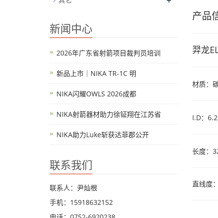
+
产品
新闻中心
羿龙E
2026年广东省射箭项目裁判员培训
新品上市｜NIKA TR-1C 明
材质：
NIKA闪耀OWLS 2026成都
NIKA射箭器材助力徐钲翔在江苏省
I.D：6.
NIKA助力Luke斩获达菲郡公开
长度：32
联系我们
直线度：+/-
联系人：尹灿根
手机：15918632152
电话：0752-6920238