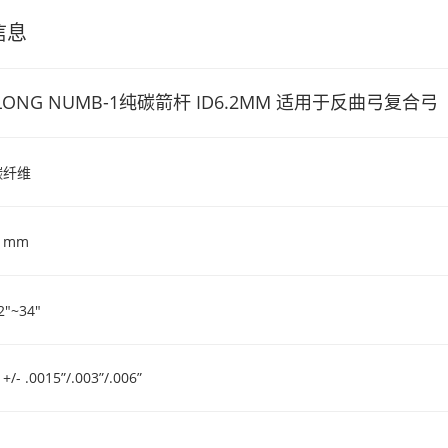
信息
LONG NUMB-1纯碳箭杆 ID6.2MM 适用于反曲弓复合弓
碳纤维
2 mm
"~34"
 .0015”/.003”/.006”