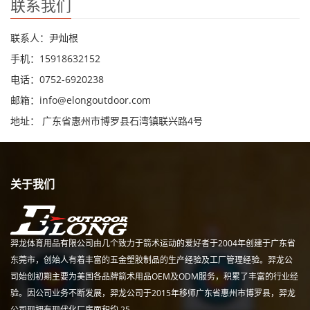
联系我们
联系人：尹灿根
手机：15918632152
电话：0752-6920238
邮箱：
info@elongoutdoor.com
地址： 广东省惠州市博罗县石湾镇联兴路4号
关于我们
羿龙体育用品有限公司由几个致力于箭术运动的爱好者于2004年创建于广东省
东莞市，创始人有着丰富的五金塑胶制品的生产经验及工厂管理经验。羿龙公
司始创初期主要为美国各品牌箭术用品OEM及ODM服务，积累了丰富的行业经
验。因公司业务不断发展，羿龙公司于2015年移师广东省惠州市博罗县，羿龙
公司现拥有现代化厂房面积约 25,...