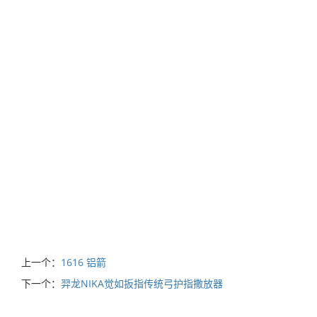
上一个：
1616 铝箭
下一个：
羿龙NIKA觉如扳指传统弓护指撒放器