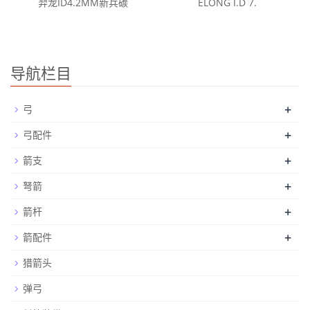
羿龙ID4.2MM新兵碳
ELONG I.D 7.
导航栏目
+
弓
+
弓配件
+
箭支
+
弩箭
+
箭杆
+
箭配件
猎箭头
弹弓