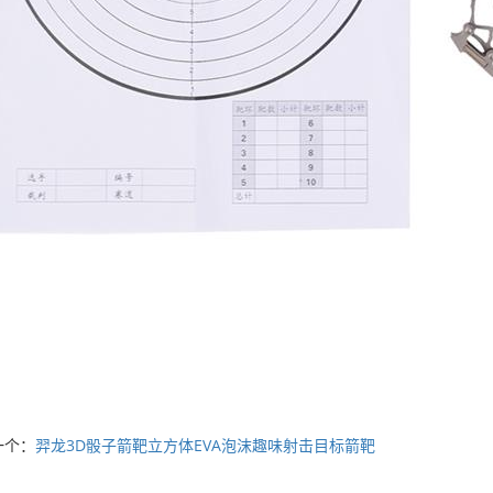
一个：
羿龙3D骰子箭靶立方体EVA泡沫趣味射击目标箭靶