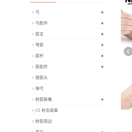
+
弓
+
弓配件
+
箭支
+
弩箭
+
箭杆
+
箭配件
猎箭头
弹弓
+
射箭裝備
CS 射击装备
射箭周边
其它