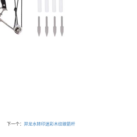
下一个：
羿龙水转印迷彩木纹碳箭杆