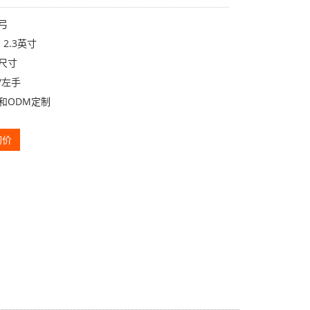
弓
* 2.3英寸
你尺寸
/左手
和ODM定制
询价