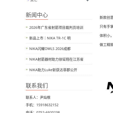
+
新闻中心
新款
创
只有手
2026年广东省射箭项目裁判员培训
体积小，
新品上市｜NIKA TR-1C 明
做工精
NIKA闪耀OWLS 2026成都
NIKA射箭器材助力徐钲翔在江苏省
NIKA助力Luke斩获达菲郡公开
联系我们
联系人：尹灿根
手机：15918632152
电话：0752-6920238