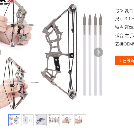
弓型:复合
尺寸:6.1 
特点:迷
适合:右手
支持OEM
在线