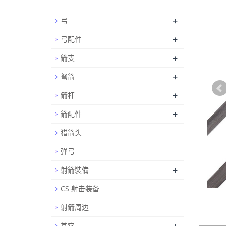
+
弓
+
弓配件
+
箭支
+
弩箭
+
箭杆
+
箭配件
猎箭头
弹弓
+
射箭裝備
CS 射击装备
射箭周边
其它