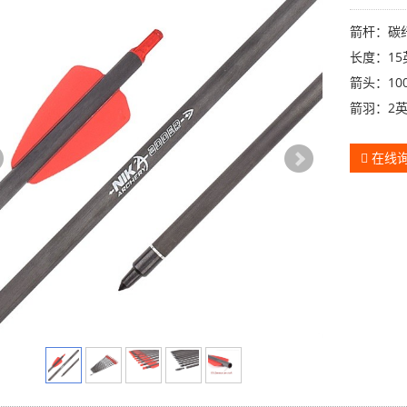
箭杆：碳
长度：15
箭头：10
箭羽：2
在线