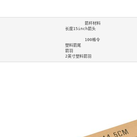
			箭杆材料				碳纤维 

		长度15inch箭头 

			100格令				箭尾 

			塑料箭尾 

			箭羽 

				2英寸塑料箭羽