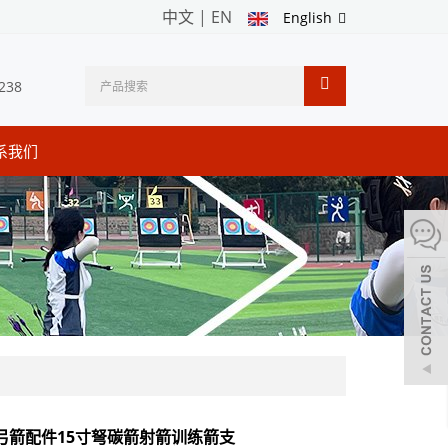
中文
|
EN
English
238
系我们
G弓箭配件15寸弩碳箭射箭训练箭支