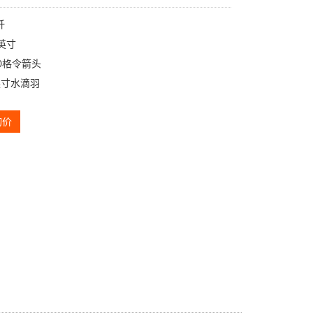
纤
英寸
0格令箭头
英寸水滴羽
询价