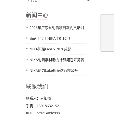
+
新闻中心
		
		
2026年广东省射箭项目裁判员培训
		
	
新品上市｜NIKA TR-1C 明
	
NIKA闪耀OWLS 2026成都
NIKA射箭器材助力徐钲翔在江苏省
NIKA助力Luke斩获达菲郡公开
联系我们
联系人：尹灿根
手机：15918632152
电话：0752-6920238