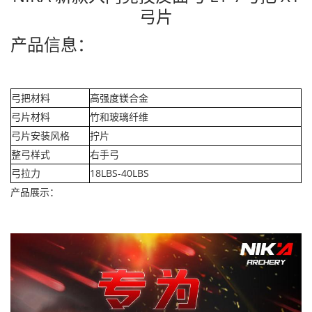
弓片
产品信息：
弓把材料
高强度镁合金
弓片材料
竹和玻璃纤维
弓片安装风格
拧片
整弓样式
右手弓
弓拉力
18LBS-40LBS
产品展示：