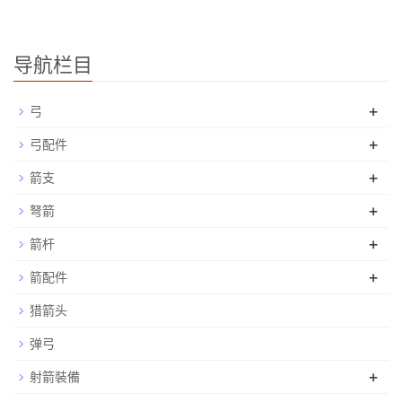
导航栏目
+
弓
+
弓配件
+
箭支
+
弩箭
+
箭杆
+
箭配件
猎箭头
弹弓
+
射箭裝備