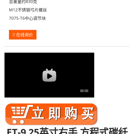
总重量约830克
M12不锈钢弓片螺丝
7075-T6中心调节块
在线询价
E
T-9
2
5
英寸右手
方程式碳纤