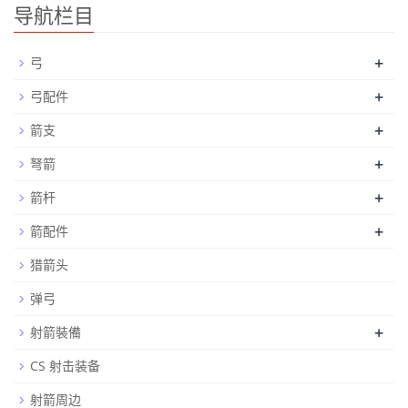
导航栏目
+
弓
+
弓配件
+
箭支
+
弩箭
+
箭杆
+
箭配件
猎箭头
弹弓
+
射箭裝備
CS 射击装备
射箭周边