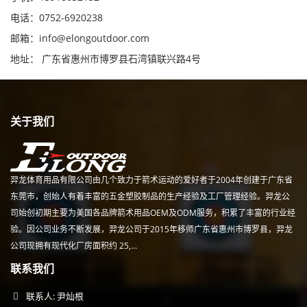
电话：0752-6920238
邮箱：
info@elongoutdoor.com
地址： 广东省惠州市博罗县石湾镇联兴路4号
关于我们
羿龙体育用品有限公司由几个致力于箭术运动的爱好者于2004年创建于广东省
东莞市，创始人有着丰富的五金塑胶制品的生产经验及工厂管理经验。羿龙公
司始创初期主要为美国各品牌箭术用品OEM及ODM服务，积累了丰富的行业经
验。因公司业务不断发展，羿龙公司于2015年移师广东省惠州市博罗县，羿龙
公司现拥有现代化厂房面积约 25,...
联系我们
联系人: 尹灿根