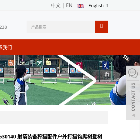
中文
|
EN
English
238
系我们
G 530140 射箭装备狩猎配件户外打猎钩爬树登树