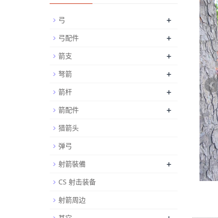
+
弓
+
弓配件
+
箭支
+
弩箭
+
箭杆
+
箭配件
猎箭头
弹弓
+
射箭裝備
CS 射击装备
射箭周边
其它