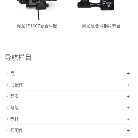
羿龙251007复合弓起
羿龙复合弓钢片箭台
导航栏目
+
弓
+
弓配件
+
箭支
+
弩箭
+
箭杆
+
箭配件