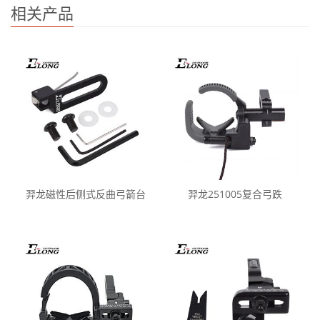
相关产品
羿龙磁性后侧式反曲弓箭台
羿龙251005复合弓跌