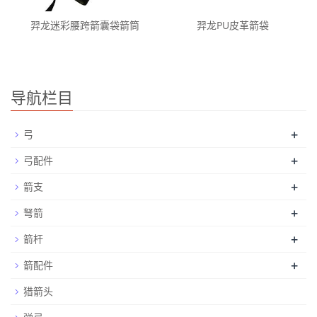
羿龙迷彩腰跨箭囊袋箭筒
羿龙PU皮革箭袋
导航栏目
+
弓
+
弓配件
+
箭支
+
弩箭
+
箭杆
+
箭配件
猎箭头