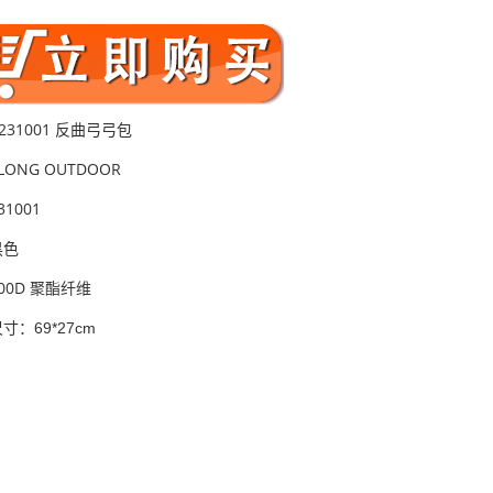
 231001 反曲弓弓包
ONG OUTDOOR
1001
黑色
00D
聚酯纤维
寸：69*27cm