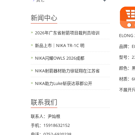
+
新闻中心
2026年广东省射箭项目裁判员培训
ELONG
新品上市｜NIKA TR-1C 明
品牌：EL
型号：23
NIKA闪耀OWLS 2026成都
颜色：
NIKA射箭器材助力徐钲翔在江苏省
材质：6
NIKA助力Luke斩获达菲郡公开
不展开尺
联系我们
联系人：尹灿根
手机：15918632152
电话：0752-6920238