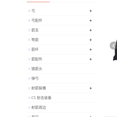
+
弓
+
弓配件
+
箭支
+
弩箭
+
箭杆
+
箭配件
猎箭头
弹弓
+
射箭裝備
CS 射击装备
射箭周边
其它