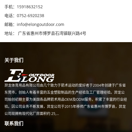
手机：15918632152
电话：0752-6920238
邮箱：
info@elongoutdoor.com
地址： 广东省惠州市博罗县石湾镇联兴路4号
关于我们
羿龙体育用品有限公司由几个致力于箭术运动的爱好者于2004年创建于广东省
东莞市，创始人有着丰富的五金塑胶制品的生产经验及工厂管理经验。羿龙公
司始创初期主要为美国各品牌箭术用品OEM及ODM服务，积累了丰富的行业经
验。因公司业务不断发展，羿龙公司于2015年移师广东省惠州市博罗县，羿龙
公司现拥有现代化厂房面积约 25,...
联系我们