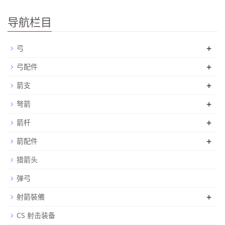
导航栏目
+
弓
+
弓配件
+
箭支
+
弩箭
+
箭杆
+
箭配件
猎箭头
弹弓
+
射箭裝備
CS 射击装备