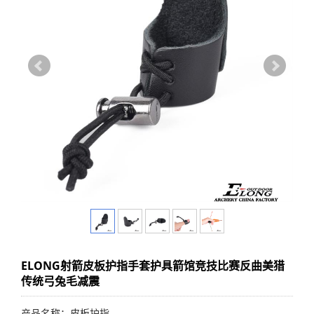
ELONG射箭皮板护指手套护具箭馆竞技比赛反曲美猎
传统弓兔毛减震
产品名称：皮板护指