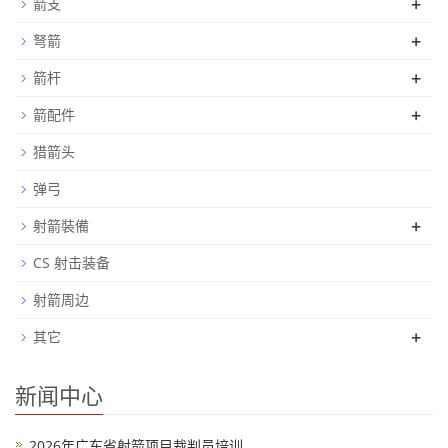
+
箭支
+
弩箭
+
箭杆
+
箭配件
猎箭头
弹弓
+
射箭裝備
CS 射击装备
射箭周边
+
其它
新闻中心
2026年广东省射箭项目裁判员培训