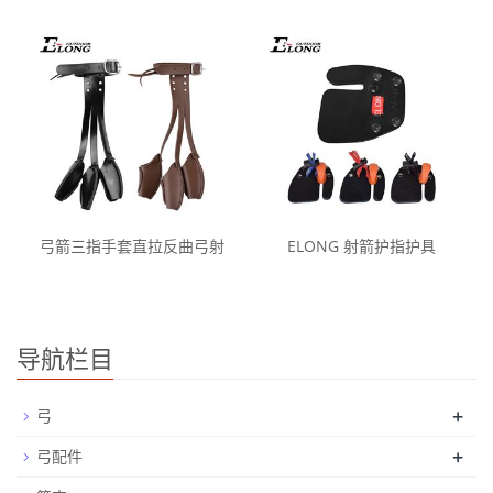
弓箭三指手套直拉反曲弓射
ELONG 射箭护指护具
导航栏目
+
弓
+
弓配件