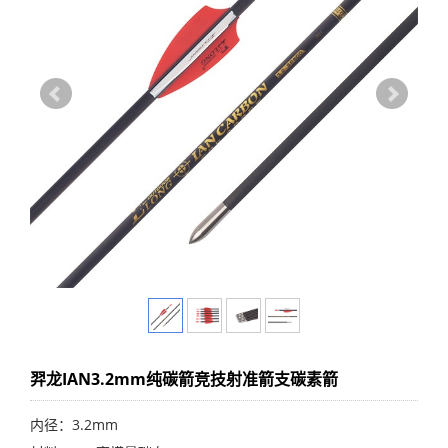
羿龙IAN3.2mm纯碳箭竞技射准箭支碳素箭
内径：3.2mm