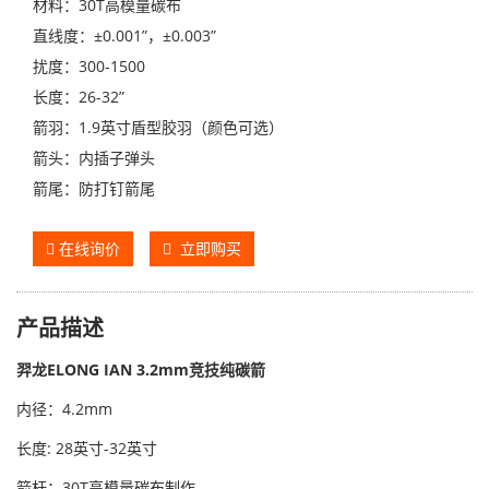
材料：30T高模量碳布
直线度：±0.001”，±0.003”
扰度：300-1500
长度：26-32”
箭羽：1.9英寸盾型胶羽（颜色可选）
箭头：内插子弹头
箭尾：防打钉箭尾
在线询价
立即购买
产品描述
羿龙ELONG IAN 3.2mm
竞技纯碳箭
内径：4.2mm
长度: 28英寸-32英寸
箭杆：30T高模量碳布制作