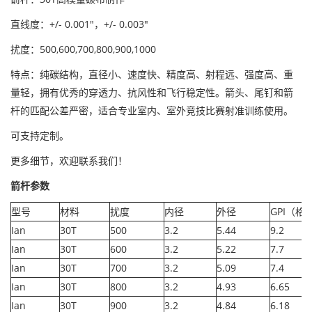
直线度：+/- 0.001"，
+/- 0.003"
扰度：
500,600,700,800,900,1000
特点：纯碳结构，直径小、速度快、精度高、射程远、强度高、重
量轻，拥有优秀的穿透力、抗风性和飞行稳定性。箭头、尾钉和箭
杆的匹配公差严密，适合专业室内、室外竞技比赛射准训练使用。
可支持定制。
更多细节，欢迎联系我们！
箭杆参数
型号
材料
扰度
内径
外径
GPI
（格
Ian
30T
500
3.2
5.44
9.2
Ian
30T
600
3.2
5.22
7.7
Ian
30T
700
3.2
5.09
7.4
Ian
30T
800
3.2
4.93
6.65
Ian
30T
900
3.2
4.84
6.18