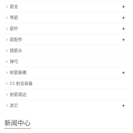
+
箭支
+
弩箭
+
箭杆
+
箭配件
猎箭头
弹弓
+
射箭裝備
CS 射击装备
射箭周边
+
其它
新闻中心