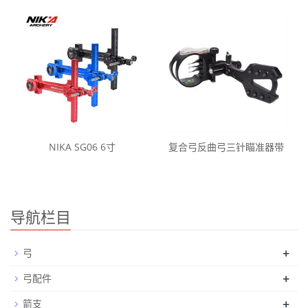
NIKA SG06 6寸
复合弓反曲弓三针瞄准器带
导航栏目
+
弓
+
弓配件
+
箭支