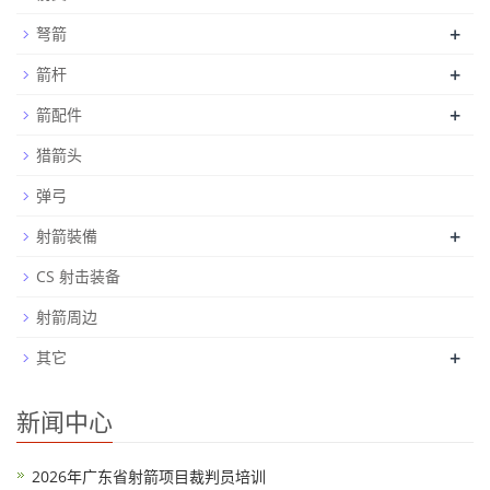
+
弩箭
+
箭杆
+
箭配件
猎箭头
弹弓
+
射箭裝備
CS 射击装备
射箭周边
+
其它
新闻中心
2026年广东省射箭项目裁判员培训