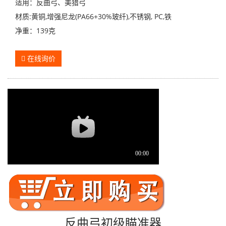
适用：反曲弓、美猎弓
材质:黄铜,增强尼龙(PA66+30%玻纤),不锈钢, PC,铁
净重：139克
在线询价
反曲弓初级瞄准器