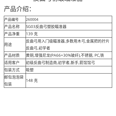
产品介绍：
产品编号
260004
产品名称
SG03反曲弓塑胶瞄准器
产品净重
139 克
反曲弓用入门级瞄准器,多数用木弓,金属把的拧片
用途
反曲弓,初学者
产品材质
黄铜,增强尼龙(PA66+30%玻纤),不锈钢, PC,铁
适用客户
初级反曲弓制造商,初学者,新手,箭馆馆弓
包装方式
吸塑
邮包泡泡袋
148 克
包装