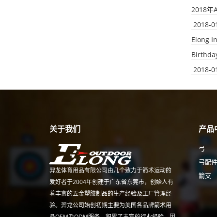
2018
2018-0
Elong I
Birthda
2018-0
关于我们
产品
弓
弓配
羿龙体育用品有限公司由几个致力于箭术运动的
箭支
爱好者于2004年创建于广东省东莞市，创始人有
着丰富的五金塑胶制品的生产经验及工厂管理经
验。羿龙公司始创初期主要为美国各品牌箭术用
品OEM及ODM服务，积累了丰富的行业经验。因