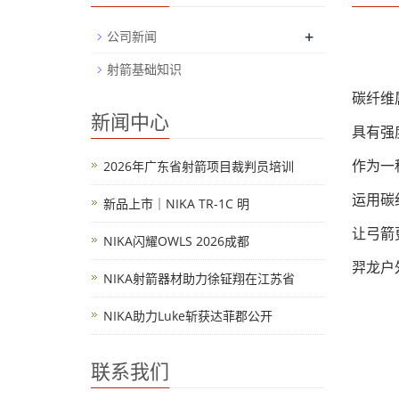
+
公司新闻
射箭基础知识
碳纤维
新闻中心
具有强
2026年广东省射箭项目裁判员培训
作为一
运用碳
新品上市｜NIKA TR-1C 明
让弓箭
NIKA闪耀OWLS 2026成都
羿龙户
NIKA射箭器材助力徐钲翔在江苏省
NIKA助力Luke斩获达菲郡公开
联系我们