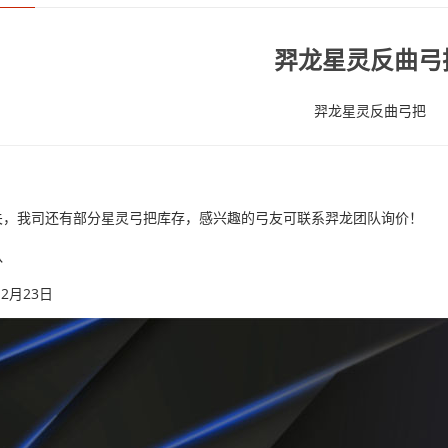
羿龙星灵反曲弓
羿龙星灵反曲弓把
关，我司还有部分星灵弓把库存，感兴趣的弓友可联系羿龙团队询价！
队
12月23日