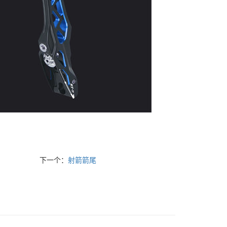
下一个：
射箭箭尾