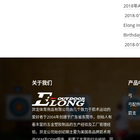
2018
2018-0
Elong I
Birthda
2018-0
关于我们
产品
弓
弓配
羿龙体育用品有限公司由几个致力于箭术运动的
箭支
爱好者于2004年创建于广东省东莞市，创始人有
着丰富的五金塑胶制品的生产经验及工厂管理经
验。羿龙公司始创初期主要为美国各品牌箭术用
品OEM及ODM服务，积累了丰富的行业经验。因