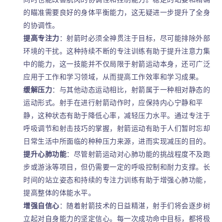
的瞄准需要良好的身体平衡能力，这无疑进一步提升了全身
的协调性。
提高专注力
：射箭时必须全神贯注于目标，尽可能排除外部
环境的干扰。这种持续不断的专注训练有助于提升注意力集
中的能力，这一技能并不仅局限于射箭运动本身，还可广泛
应用于工作和学习领域，从而提高工作效率和学习成果。
缓解压力
：与其他动态运动相比，射箭属于一种相对静态的
运动形式。射手在进行射箭动作时，应保持内心宁静和平
静，这种状态有助于降低心率，减轻压力水平。通过专注于
呼吸调节和射击技巧的掌握，射箭运动有助于人们暂时忘却
日常生活中所面临的种种压力来源，进而实现减压的目的。
提升心肺功能
：尽管射箭运动对心肺功能的挑战程度不及跑
步或游泳等项目，但仍需要一定的呼吸控制和耐力支撑。长
时间的站立姿态和持续的专注力训练有助于增强心肺功能，
提高整体的体能水平。
增强自信心
：随着射箭技术的日益精湛，射手们将会逐步树
立起对自身能力的坚定信心。每一次成功命中目标，都将极