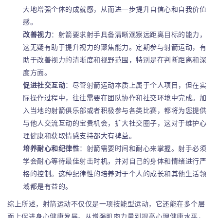
大地增强个体的成就感，从而进一步提升自信心和自我价值
感。
改善视力
：射箭要求射手具备清晰观察远距离目标的能力，
这无疑有助于提升视力的聚焦能力。定期参与射箭运动，有
助于改善视力的清晰度和视野范围，特别是在判断距离和深
度方面。
促进社交互动
：尽管射箭运动本质上属于个人项目，但在实
际操作过程中，往往需要在团队协作和社交环境中完成。加
入当地的射箭俱乐部或者积极参与各类比赛，都将为您提供
与他人交流互动的宝贵机会，扩大社交圈子，这对于维护心
理健康和获取情感支持都大有裨益。
培养耐心和纪律性
：射箭需要时间和耐心来掌握。射手必须
学会耐心等待最佳射击时机，并对自己的身体和情绪进行严
格的控制。这种纪律性的培养对于个人的成长和其他生活领
域都是有益的。
综上所述，射箭运动不仅仅是一项技能型运动，它还能在多个层
面上促进身心健康发展。从增强肌肉力量到提高心理健康水平，