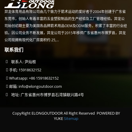
羿龙体育用品有限公司由几个致力于箭术运动的爱好者于2004年创建于广东省
东莞市，创始人有着丰富的五金塑胶制品的生产经验及工厂管理经验。羿龙公
司始创初期主要为美国各品牌箭术用品OEM及ODM服务，积累了丰富的行业经
验。因公司业务不断发展，羿龙公司于2015年移师广东省惠州市博罗县，羿龙
公司现拥有现代化厂房面积约 25,...
联系我们
联系人: 尹灿根
手机: 15918632152
Whatsapp: +86 15918632152
邮箱:
info@elongoutdoor.com
地址: 广东省惠州市博罗县石湾镇联兴路4号
CopyRight ELONGOUTDOOR All Right Reserved
POWERED BY
YUKE
Sitemap