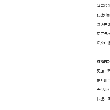
减震设
便捷F
舒适曲
速度与
适应广
选择F
更加一
提升射
无惧恶
快捷、