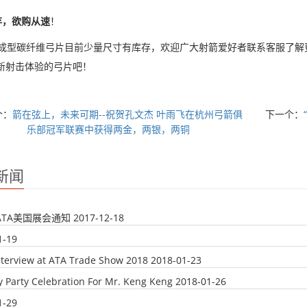
存，欲购从速
！
体成型碳纤维弓片目前少量尺寸有库存，欢迎广大射箭爱好者联系客服了解
全新射击体验的弓片吧！
个：
箭在弦上，未来可期--祝贺孔文杰 叶雨飞在杭州弓箭俱
下一个：
乐部冠军联赛中获得两金，两银，两铜
新闻
年ATA美国展会通知
2017-12-18
1-19
nterview at ATA Trade Show 2018
2018-01-23
y Party Celebration For Mr. Keng Keng
2018-01-26
1-29