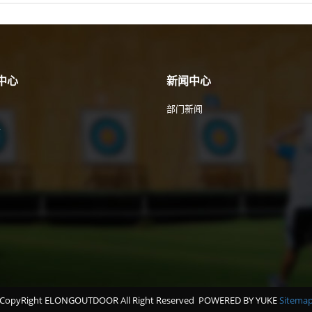
中心
新闻中心
部门新闻
件
CopyRight ELONGOUTDOOR All Right Reserved
POWERED BY YUKE
Sitema