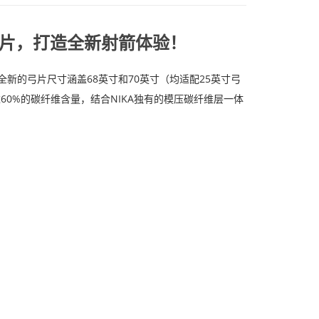
弓片，打造全新射箭体验！
新的弓片尺寸涵盖68英寸和70英寸（均适配25英寸弓
60%的碳纤维含量，结合NIKA独有的模压碳纤维层一体