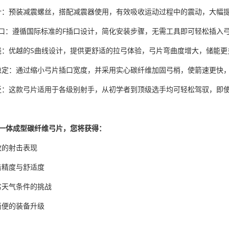
计：预装减震螺丝，搭配减震器使用，有效吸收运动过程中的震动，大幅
接口：遵循国际标准的F插口设计，简化安装步骤，无需工具即可轻松插入
线：优越的S曲线设计，提供更舒适的拉弓体验，弓片弯曲度增大，储能更
稳定：通过缩小弓片插口宽度，并采用实心碳纤维加固弓梢，使箭速更快
泛：这款弓片适用于各级别射手，从初学者到顶级选手均可轻松驾驭，即
口一体成型碳纤维弓片，您将获得：
致的射击表现
击精度与舒适度
劣天气条件的挑战
简便的装备升级