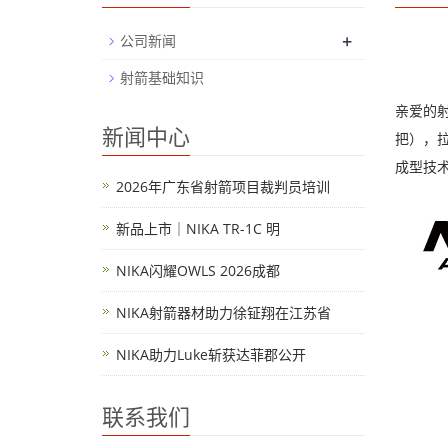
+
公司新闻
射箭基础知识
亲爱的射
新闻中心
把），拉
成型技
2026年广东省射箭项目裁判员培训
新品上市｜NIKA TR-1C 明
NIKA闪耀OWLS 2026成都
NIKA射箭器材助力徐钲翔在江苏省
NIKA助力Luke斩获达菲郡公开
联系我们