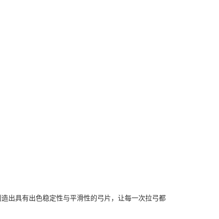
，创造出具有出色稳定性与平滑性的弓片，让每一次拉弓都