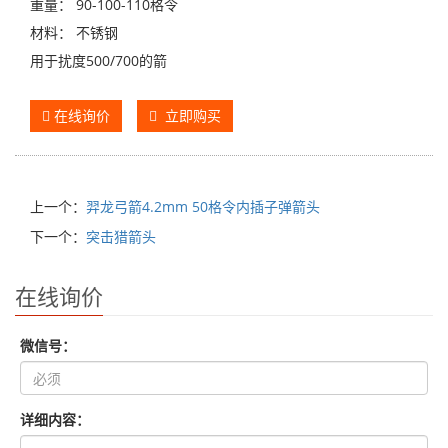
重量： 90-100-110格令
材料： 不锈钢
用于扰度500/700的箭
在线询价
立即购买
上一个：
羿龙弓箭4.2mm 50格令内插子弹箭头
下一个：
突击猎箭头
在线询价
微信号：
详细内容：