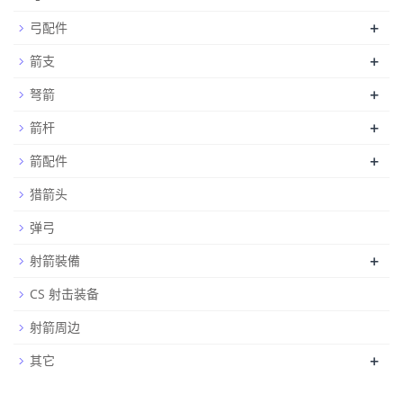
+
弓配件
+
箭支
+
弩箭
+
箭杆
+
箭配件
猎箭头
弹弓
+
射箭裝備
CS 射击装备
射箭周边
+
其它