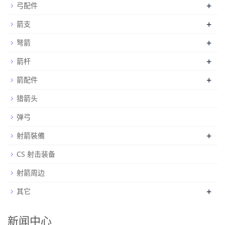
+
弓配件
+
箭支
+
弩箭
+
箭杆
+
箭配件
猎箭头
弹弓
+
射箭裝備
CS 射击装备
射箭周边
+
其它
新闻中心