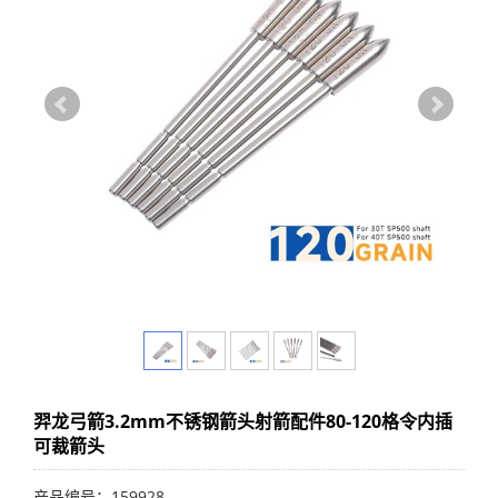
羿龙弓箭3.2mm不锈钢箭头射箭配件80-120格令内插
可裁箭头
产品编号：159928