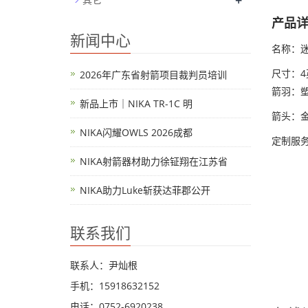
+
产品
新闻中心
名称：
尺寸：4
2026年广东省射箭项目裁判员培训
箭羽：
新品上市｜NIKA TR-1C 明
箭头：
NIKA闪耀OWLS 2026成都
定制服务
NIKA射箭器材助力徐钲翔在江苏省
NIKA助力Luke斩获达菲郡公开
联系我们
联系人：尹灿根
手机：15918632152
电话：0752-6920238