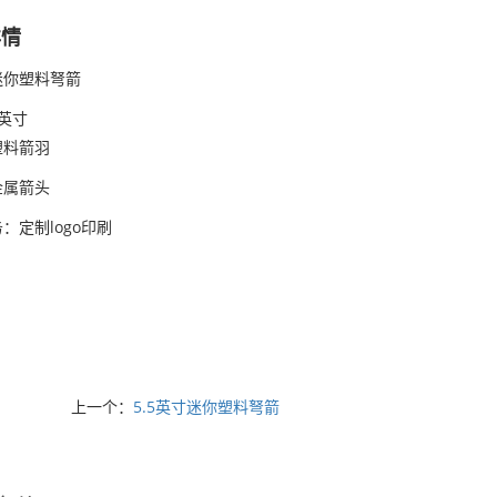
详情
迷你塑料弩箭
英寸
塑料箭羽
金属箭头
：定制logo印刷
上一个：
5.5英寸迷你塑料弩箭