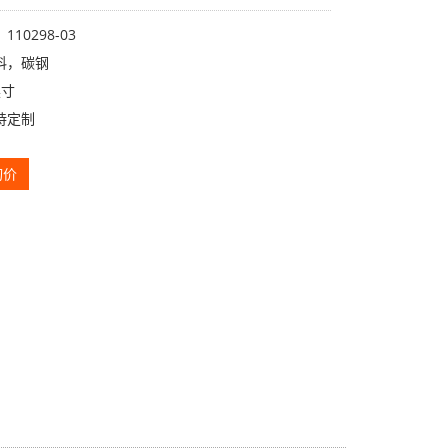
10298-03
料，碳钢
英寸
持定制
询价