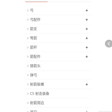
+
弓
+
弓配件
+
箭支
+
弩箭
+
箭杆
+
箭配件
猎箭头
弹弓
+
射箭裝備
CS 射击装备
射箭周边
其它