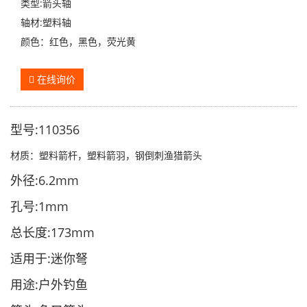
类型:箭头轴
轴材:塑料轴
颜色：红色，黑色，荧光黄
在线询价
型号:110356
材质：塑料箭杆，塑料箭羽，钢倒刺渔猎箭头
外径:6.2mm
孔号:1mm
总长度:173mm
适用于:迷你弩
用途:户外钓鱼