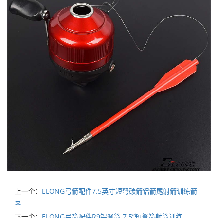
上一个：
ELONG弓箭配件7.5英寸短弩碳箭铝箭尾射箭训练箭
支
下一个：
ELONG弓箭配件R9铝弩箭 7.5”短弩箭射箭训练