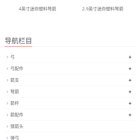
4英寸迷你塑料弩箭
2.9英寸迷你塑料弩箭
导航栏目
+
弓
+
弓配件
+
箭支
+
弩箭
+
箭杆
+
箭配件
猎箭头
弹弓