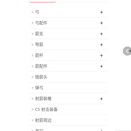
+
弓
+
弓配件
+
箭支
+
弩箭
+
箭杆
+
箭配件
猎箭头
弹弓
+
射箭裝備
CS 射击装备
射箭周边
其它