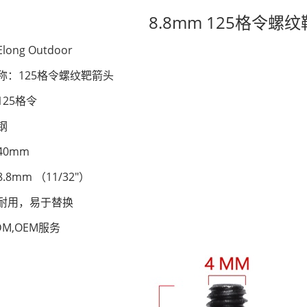
8.8mm 125格令螺
ong Outdoor
称：
125格令螺纹靶箭头
25格令
钢
40mm
.8mm （11/32"）
耐用，易于替换
M,OEM服务