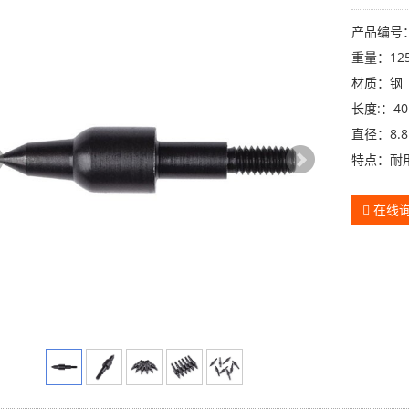
产品编号：
重量：12
材质：钢
长度:：4
直径：8.8
特点：耐
在线