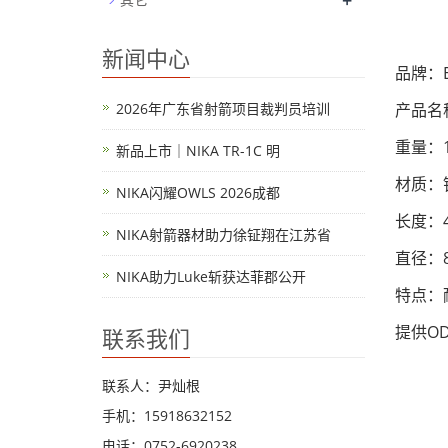
+
新闻中心
品牌：El
2026年广东省射箭项目裁判员培训
产品名
重量：1
新品上市｜NIKA TR-1C 明
材质：
NIKA闪耀OWLS 2026成都
长度：
NIKA射箭器材助力徐钲翔在江苏省
直径：8
NIKA助力Luke斩获达菲郡公开
特点：
提供OD
联系我们
联系人：尹灿根
手机：15918632152
电话：0752-6920238