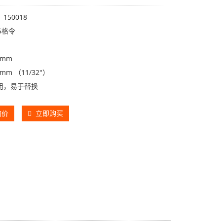
150018
5格令
0mm
mm （11/32"）
用，易于替换
询价
立即购买