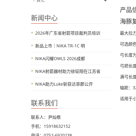
+
产品
新闻中心
海豚复
2026年广东省射箭项目裁判员培训
最大拉力
可选颜
新品上市｜NIKA TR-1C 明
弓长度为
NIKA闪耀OWLS 2026成都
弓把长度
NIKA射箭器材助力徐钲翔在江苏省
满弓长度：
NIKA助力Luke斩获达菲郡公开
轴距：32
适用于
联系我们
联系人：尹灿根
手机：15918632152
电话：0752-6920238