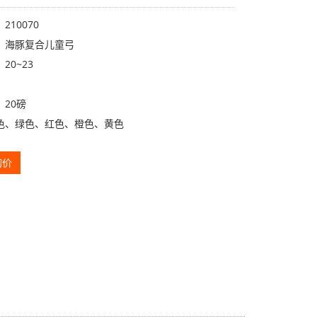
210070
：海豚复合儿童弓
20~23
20磅
色、绿色、红色、橙色、黄色
询价