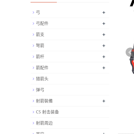
+
弓
+
弓配件
+
箭支
+
弩箭
+
箭杆
+
箭配件
猎箭头
弹弓
+
射箭裝備
CS 射击装备
射箭周边
其它