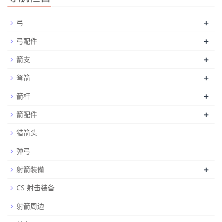
+
弓
+
弓配件
+
箭支
+
弩箭
+
箭杆
+
箭配件
猎箭头
弹弓
+
射箭裝備
CS 射击装备
射箭周边