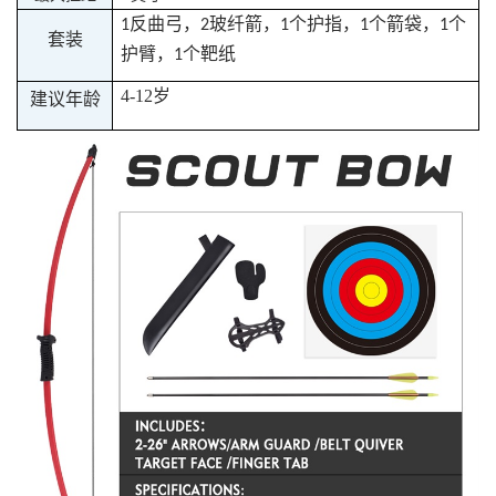
反曲弓，
玻纤箭，
个护指，
个箭袋，
个
1
2
1
1
1
套装
护臂，
个靶纸
1
4-12
岁
建议年龄